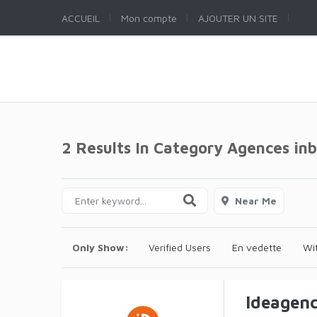
ACCUEIL
Mon compte
AJOUTER UN SITE
2 Results In Category
Agences in
Near Me
Only Show:
Verified Users
En vedette
Wi
Ideagen