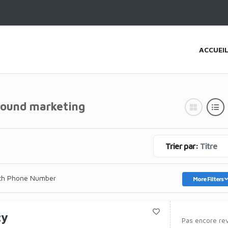
ACCUEI
bound marketing
Trier par:
Titre
th Phone Number
More Filters
cy
Pas encore re