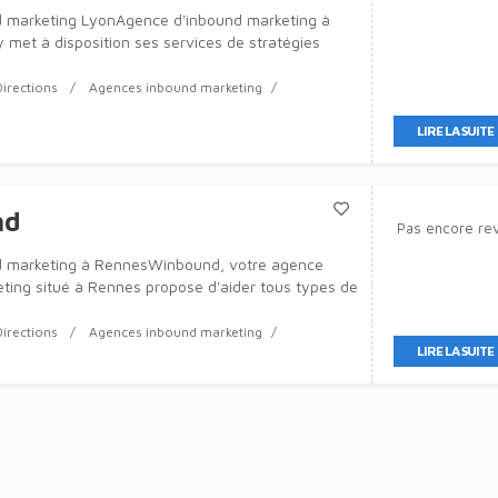
 marketing LyonAgence d'inbound marketing à
 met à disposition ses services de stratégies
accroître votre business.Vos professionnels du
Directions
Agences inbound marketing
LIRE LA SUITE
nd
Pas encore re
 marketing à RennesWinbound, votre agence
ting situé à Rennes propose d'aider tous types de
erminer leurs canaux d'acquisition et définir l
Directions
Agences inbound marketing
LIRE LA SUITE