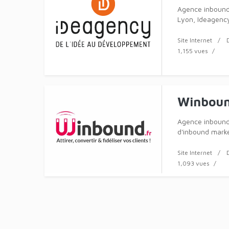
Agence inbound
Lyon, Ideagency
digitales pour 
Site Internet
1,155 vues
Winbou
Agence inbound
d'inbound marke
clients pour dét
Site Internet
1,093 vues