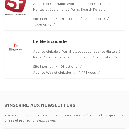
Agence SEO à NantesVotre agence SEO située à
Nantes et également à Paris, Search Foresigh
propose ses services pour augmenter la visibilité de
Site Internet
Directions
Agence SEO
tous types d'entreprises.Votre profe
1,226 vues
Le Netscouade
Agence digitale à ParisNetscouades, agence digitale à
Paris s'occupe de la communication "corporate". Ce
professionnel propose des prestations à toutes
Site Internet
Directions
entreprises dans le but de fidéli
Agence Web et digitales
1,171 vues
S'INSCRIRE AUX NEWSLETTERS
Inscrivez-vous pour recevoir nos dernières mises à jour, offres spéciales,
offres et promotions exclusives.